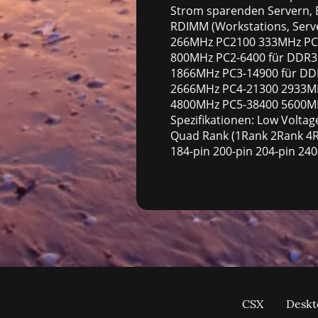
Strom sparenden Servern, 
RDIMM (Workstations, Ser
266MHz PC2100 333MHz PC
800MHz PC2-6400 für DDR
1866MHz PC3-14900 für D
2666MHz PC4-21300 2933M
4800MHz PC5-38400 5600MHz
Spezifikationen: Low Volta
Quad Rank (1Rank 2Rank 4Ra
184-pin 200-pin 204-pin 24
CSX
Deskt