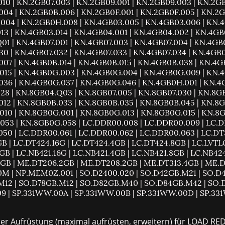
10 | KN.2GB07.003 | KN.2GB09.001 | KN.2GB09.003 | KN.2GB
04 | KN.2GB0B.006 | KN.2GB0F.001 | KN.2GB0F.005 | KN.2
04 | KN.2GB0H.008 | KN.4GB03.005 | KN.4GB03.006 | KN.4
13 | KN.4GB03.014 | KN.4GB04.001 | KN.4GB04.002 | KN.4GB
1 | KN.4GB07.001 | KN.4GB07.003 | KN.4GB07.004 | KN.4GB0
0 | KN.4GB07.032 | KN.4GB07.033 | KN.4GB07.034 | KN.4GB0
07 | KN.4GB0B.014 | KN.4GB0B.015 | KN.4GB0B.038 | KN.4G
15 | KN.4GB0G.003 | KN.4GB0G.004 | KN.4GB0G.009 | KN.4
36 | KN.4GB0G.037 | KN.4GB0G.046 | KN.4GB0H.001 | KN.4
28 | KN.8GB04.Q03 | KN.8GB07.005 | KN.8GB07.030 | KN.8GB
12 | KN.8GB0B.033 | KN.8GB0B.035 | KN.8GB0B.045 | KN.8G
10 | KN.8GB0G.001 | KN.8GB0G.013 | KN.8GB0G.015 | KN.8G
53 | KN.8GB0G.058 | LC.DDR00.008 | LC.DDR00.009 | LC.D
50 | LC.DDR00.061 | LC.DDR00.062 | LC.DDR00.063 | LC.DT3
B | LC.DT424.16G | LC.DT424.4GB | LC.DT424.8GB | LC.LVTL
B | LC.NB421.16G | LC.NB421.4GB | LC.NB421.8GB | LC.NB424
GB | ME.DT206.2GB | ME.DT208.2GB | ME.DT313.4GB | ME.DT
0M | NP.MEM0Z.001 | SO.D2400.020 | SO.D42GB.M21 | SO.D
M12 | SO.D78GB.M12 | SO.D82GB.M40 | SO.D84GB.M42 | SO.
09 | SP.331WW.00A | SP.331WW.00B | SP.331WW.00D | SP.331
her Aufrüstung (maximal aufrüsten, erweitern) für LOAD 