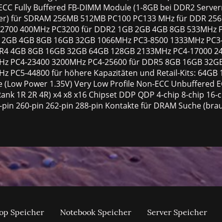
ECC Fully Buffered FB-DIMM Module (1-8GB bei DDR2 Serv
ver) für SDRAM 256MB 512MB PC100 PC133 MHz für DDR 2
2700 400MHz PC3200 für DDR2 1GB 2GB 4GB 8GB 533MHz P
3 2GB 4GB 8GB 16GB 32GB 1066MHz PC3-8500 1333MHz PC3
DR4 4GB 8GB 16GB 32GB 64GB 128GB 2133MHz PC4-17000 2
Hz PC4-23400 3200MHz PC4-25600 für DDR5 8GB 16GB 32G
 PC5-44800 für höhere Kapazitäten und Retail-Kits: 64GB 
ge (Low Power 1.35V) Very Low Profile Non-ECC Unbuffered
nk 1R 2R 4R) x4 x8 x16 Chipset DDP QDP 4-chip 8-chip 16-ch
0-pin 260-pin 262-pin 288-pin Kontakte für DRAM Suche (brau
op Speicher
Notebook Speicher
Server Speicher