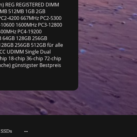
ern) REG REGISTERED DIMM
56MB 512MB 1GB 2GB
C2-4200 667MHz PC2-5300
-10600 1600MHz PC3-12800
400MHz PC4-19200
B 64GB 128GB 256GB
128GB 256GB 512GB für alle
 ECC UDIMM Single Dual
ip 18-chip 36-chip 72-chip
che) günstigster Bestpreis
SSDs