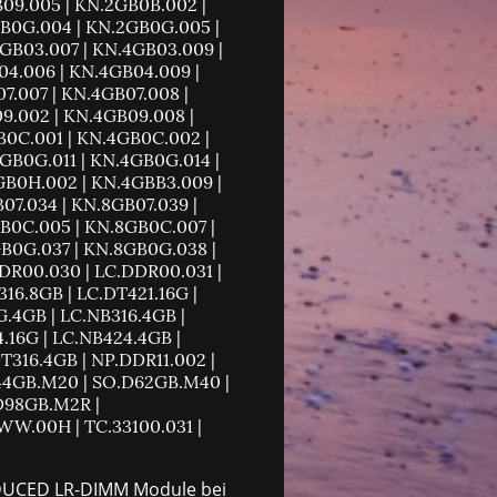
09.005 | KN.2GB0B.002 |
GB0G.004 | KN.2GB0G.005 |
GB03.007 | KN.4GB03.009 |
04.006 | KN.4GB04.009 |
7.007 | KN.4GB07.008 |
9.002 | KN.4GB09.008 |
B0C.001 | KN.4GB0C.002 |
GB0G.011 | KN.4GB0G.014 |
GB0H.002 | KN.4GBB3.009 |
07.034 | KN.8GB07.039 |
B0C.005 | KN.8GB0C.007 |
B0G.037 | KN.8GB0G.038 |
DR00.030 | LC.DDR00.031 |
16.8GB | LC.DT421.16G |
G.4GB | LC.NB316.4GB |
.16G | LC.NB424.4GB |
316.4GB | NP.DDR11.002 |
44GB.M20 | SO.D62GB.M40 |
D98GB.M2R |
WW.00H | TC.33100.031 |
REDUCED LR-DIMM Module bei