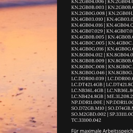
KN.2GB04.006 | KN.2GB04.0
KN.2GB0B.003 | KN.2GB0B.0
KN.2GB0G.008 | KN.2GB0H.0
KN.4GB03.010 | KN.4GB03.0
KN.4GB04.016 | KN.4GB04.Q0
KN.4GB07.029 | KN.4GB07.03
KN.4GB0B.005 | KN.4GB0B.0
KN.4GB0C.005 | KN.4GB0C.0
KN.4GB0G.016 | KN.4GB0G.0
KN.8GB04.012 | KN.8GB04.0
KN.8GB0B.009 | KN.8GB0B.0
KN.8GB0C.008 | KN.8GB0C.0
KN.8GB0G.046 | KN.8GB0G.0
LC.DDR00.039 | LC.DDR00.0
LC.DT421.4GB | LC.DT421.8G
LC.NB36L.4GB | LC.NB36L.8G
LC.NB424.8GB | ME.3L208.2
NP.DDR11.00E | NP.DDR11.0
SO.D72GB.M10 | SO.D74GB.
SO.M2GBD.002 | SP.33111.0
TC.33100.042
Für maximale Arbeitsspeic